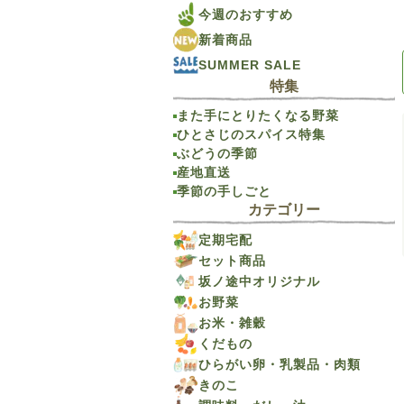
今週のおすすめ
新着商品
SUMMER SALE
特集
また手にとりたくなる野菜
ひとさじのスパイス特集
ぶどうの季節
産地直送
季節の手しごと
カテゴリー
定期宅配
セット商品
坂ノ途中オリジナル
お野菜
お米・雑穀
くだもの
ひらがい卵・乳製品・肉類
きのこ