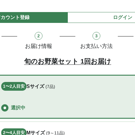
アカウント登録
ログイン
2
3
お届け情報
お支払い方法
旬のお野菜セット 1回お届け
1〜2
人目安
Sサイズ
(7品)
選択中
2〜4
人目安
Mサイズ
(9～11品)