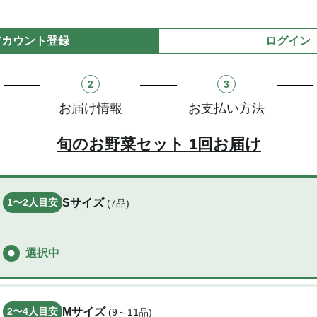
アカウント登録
ログイン
2
3
お届け情報
お支払い方法
旬のお野菜セット 1回お届け
1〜2
人目安
Sサイズ
(7品)
選択中
2〜4
人目安
Mサイズ
(9～11品)