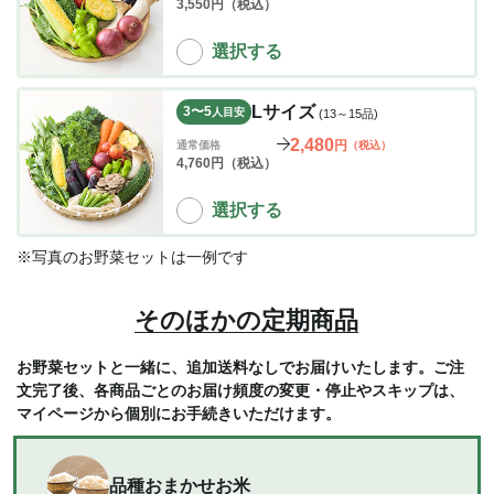
3,550
円（税込）
選択する
Lサイズ
3〜5
人目安
(13～15品)
2,480
円
通常価格
（税込）
4,760
円（税込）
選択する
※写真のお野菜セットは一例です
そのほかの定期商品
お野菜セットと一緒に、追加送料なしでお届けいたします。
ご注
文完了後、各商品ごとのお届け頻度の変更・停止やスキップは、
マイページから個別にお手続きいただけます。
品種おまかせお米