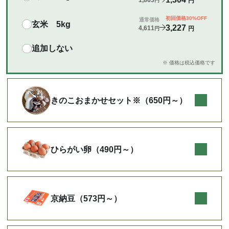
円
円
初回価格30%OFF
通常価格
玄米 5kg
3,227
4,611
円
円
追加しない
※ 価格は税込価格です
きのこおまかせセット※（650円～）
ひらがい卵（490円～）
京納豆（573円～）