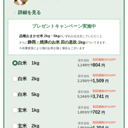
詳細を見る
プレゼントキャンペーン実施中
品種おまかせ米 2kg・5kg
のいずれかを注文していただくと、
静岡・焼津のお米 田の息吹 1kg
さらに
がついてきます。
※在庫状況により他のお米が届く場合もございます
初回価格30%OFF
通常価格
白米 1kg
804
1,149
円
円
初回価格30%OFF
通常価格
白米 2kg
1,509
2,156
円
円
初回価格30%OFF
通常価格
白米 5kg
3,741
5,344
円
円
初回価格30%OFF
通常価格
玄米 1kg
702
1,003
円
円
初回価格30%OFF
通常価格
玄米 2kg
1,304
1,863