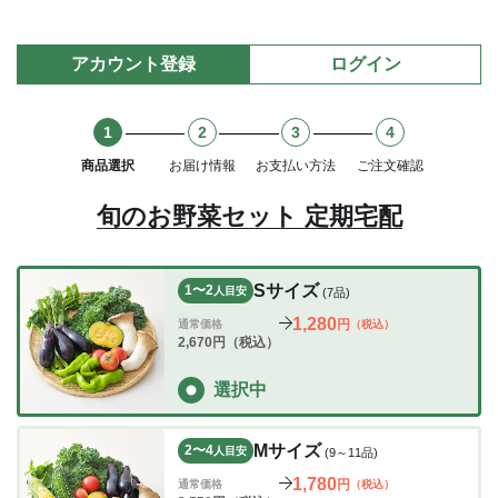
アカウント登録
ログイン
1
2
3
4
商品選択
お届け情報
お支払い方法
ご注文確認
旬のお野菜セット 定期宅配
Sサイズ
1〜2
人目安
(7品)
1,280
円
通常価格
（税込）
2,670
円（税込）
選択中
Mサイズ
2〜4
人目安
(9～11品)
1,780
円
通常価格
（税込）