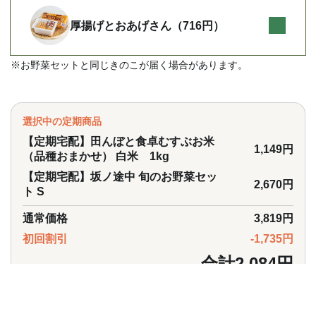
厚揚げとおあげさん（716円）
※お野菜セットと同じきのこが届く場合があります。
選択中の定期商品
【定期宅配】田んぼと食卓むすぶお米
1,149円
（品種おまかせ） 白米 1kg
【定期宅配】坂ノ途中 旬のお野菜セッ
2,670円
ト S
通常価格
3,819円
初回割引
-1,735円
合計
2,084円
はじめてご注文の方は3回分送料無料